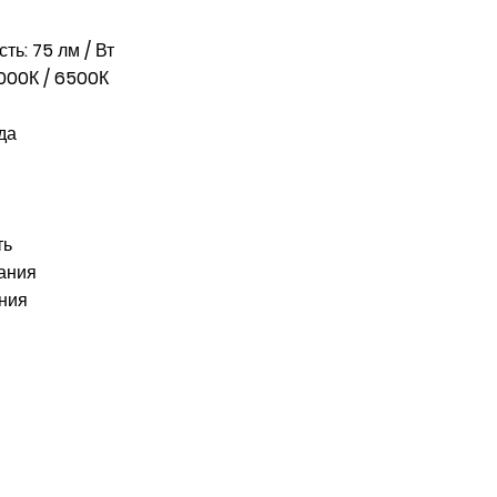
ь: 75 лм / Вт
000К / 6500К
да
ть
вания
ания