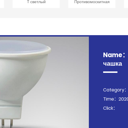
T светлый
Противомоскитная
Name：M
чашка
Category：
Time：2020
Click：