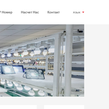
P Номер
Насчет Нас
Контакт
язык