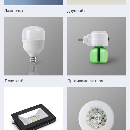
Лампочка
даунлайт
T светлый
Противомоскитная