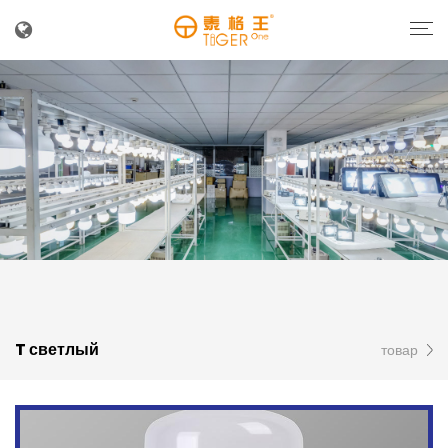
T светлый
товар