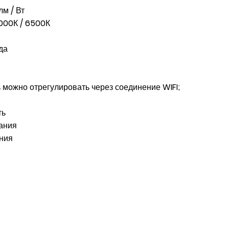
м / Вт
000К / 6500К
да
 можно отрегулировать через соединение WIFI;
ть
вания
ания