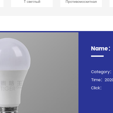
T светлый
Противомоскитная
Name：У
Category：
Time：2020
Click：