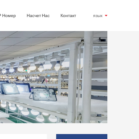
P Номер
Насчет Нас
Контакт
язык